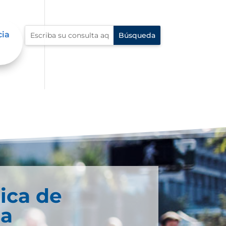
cia
ica de
ia