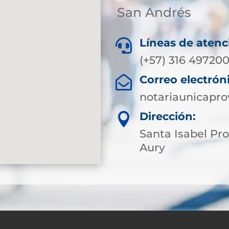
San Andrés
Líneas de atenc

(+57) 316 49720
Correo electrón

notariaunicapr
Dirección:

Santa Isabel Pro
Aury